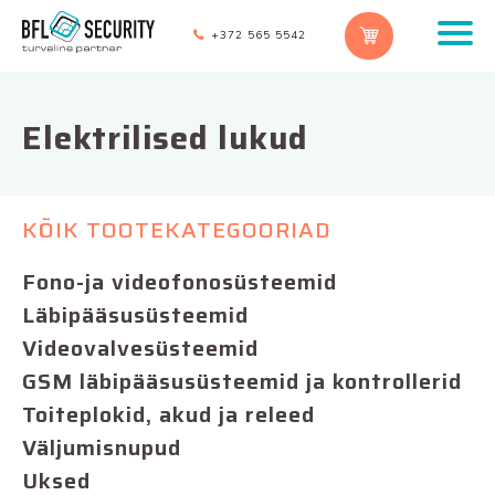
+372 565 5542
Elektrilised lukud
KÕIK TOOTEKATEGOORIAD
Fono-ja videofonosüsteemid
Läbipääsusüsteemid
Videovalvesüsteemid
GSM läbipääsusüsteemid ja kontrollerid
Toiteplokid, akud ja releed
Väljumisnupud
Uksed