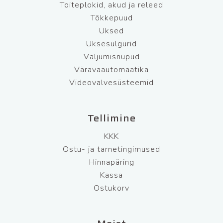
Toiteplokid, akud ja releed
Tõkkepuud
Uksed
Uksesulgurid
Väljumisnupud
Väravaautomaatika
Videovalvesüsteemid
Tellimine
KKK
Ostu- ja tarnetingimused
Hinnapäring
Kassa
Ostukorv