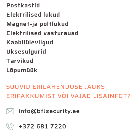
Postkastid
Elektrilised lukud
Magnet-ja poltlukud
Elektrilised vasturauad
Kaabliüleviigud
Uksesulgurid
Tarvikud
Lõpumüük
SOOVID ERILAHENDUSE JAOKS
ERIPAKKUMIST VÕI VAJAD LISAINFOT?
info@bflsecurity.ee
+372 681 7220