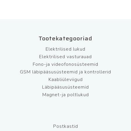
Tootekategooriad
Elektrilised lukud
Elektrilised vasturauad
Fono-ja videofonosüsteemid
GSM läbipääsusüsteemid ja kontrollerid
Kaabliüleviigud
Läbipääsusüsteemid
Magnet-ja poltlukud
Postkastid