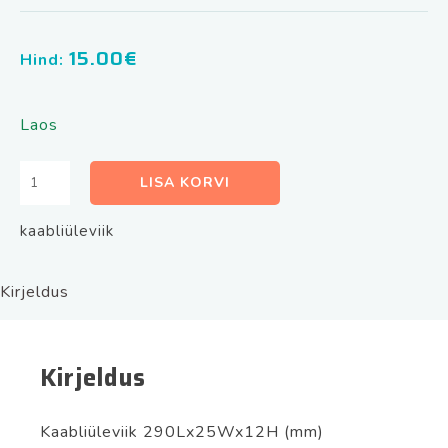
15.00
€
Hind:
Laos
Kaabliüleviik
LISA KORVI
ABK-
402
kaabliüleviik
kogus
Kirjeldus
Kirjeldus
Kaabliüleviik 290Lx25Wx12H (mm)