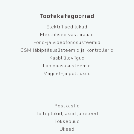
Tootekategooriad
Elektrilised lukud
Elektrilised vasturauad
Fono-ja videofonosüsteemid
GSM läbipääsusüsteemid ja kontrollerid
Kaabliüleviigud
Läbipääsusüsteemid
Magnet-ja poltlukud
Postkastid
Toiteplokid, akud ja releed
Tõkkepuud
Uksed