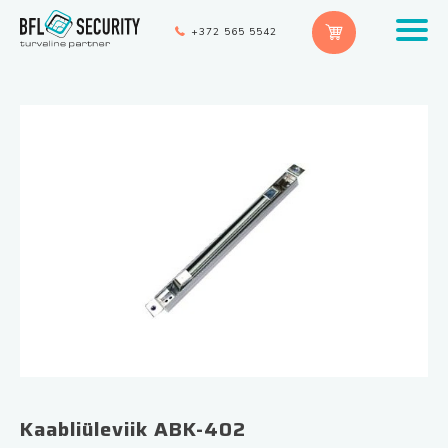
+372 565 5542
Kaabliüleviik ABK-402