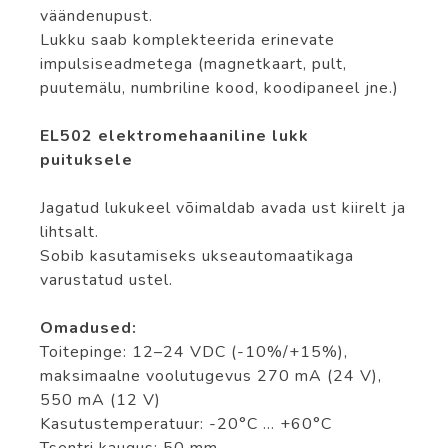
väändenupust.
Lukku saab komplekteerida erinevate
impulsiseadmetega (magnetkaart, pult,
puutemälu, numbriline kood, koodipaneel jne.)
EL502 elektromehaaniline lukk
puituksele
Jagatud lukukeel võimaldab avada ust kiirelt ja
lihtsalt.
Sobib kasutamiseks ukseautomaatikaga
varustatud ustel.
Omadused:
Toitepinge: 12–24 VDC (-10%/+15%),
maksimaalne voolutugevus 270 mA (24 V),
550 mA (12 V)
Kasutustemperatuur: -20°C … +60°C
Tsentri kaugus: 50 mm