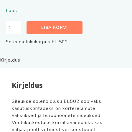
Laos
Solenoidlukk
LISA KORVI
EL
502
Solenoidlukukorpus EL 502
12-
24
VDC
Kirjeldus
kogus
Kirjeldus
Sileukse solenoidluku EL502 sobivaks
kasutuskohtadeks on korterelamute
välisuksed ja büroohoonete siseuksed.
Voolukatkestuse korral avaneb uks kas
väljastpoolt võtmest või seestpoolt