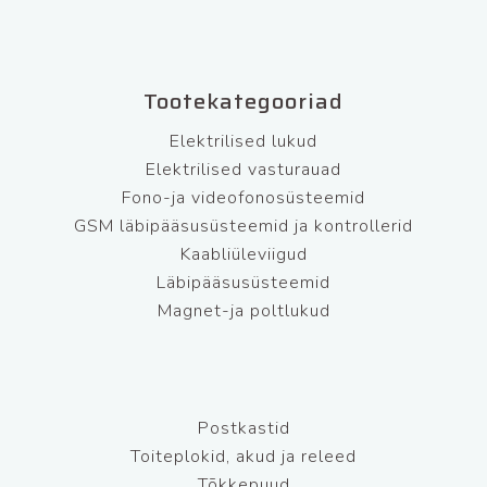
Tootekategooriad
Elektrilised lukud
Elektrilised vasturauad
Fono-ja videofonosüsteemid
GSM läbipääsusüsteemid ja kontrollerid
Kaabliüleviigud
Läbipääsusüsteemid
Magnet-ja poltlukud
Postkastid
Toiteplokid, akud ja releed
Tõkkepuud