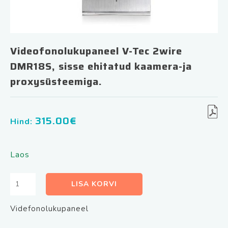
Videofonolukupaneel V-Tec 2wire
DMR18S, sisse ehitatud kaamera-ja
proxysüsteemiga.
315.00
€
Hind:
Laos
Videofonolukupaneel
LISA KORVI
V-
Tec
Videfonolukupaneel
2wire
DMR18S,