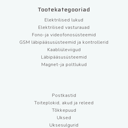
Tootekategooriad
Elektrilised lukud
Elektrilised vasturauad
Fono-ja videofonosüsteemid
GSM läbipääsusüsteemid ja kontrollerid
Kaabliüleviigud
Läbipääsusüsteemid
Magnet-ja poltlukud
Postkastid
Toiteplokid, akud ja releed
Tõkkepuud
Uksed
Uksesulgurid