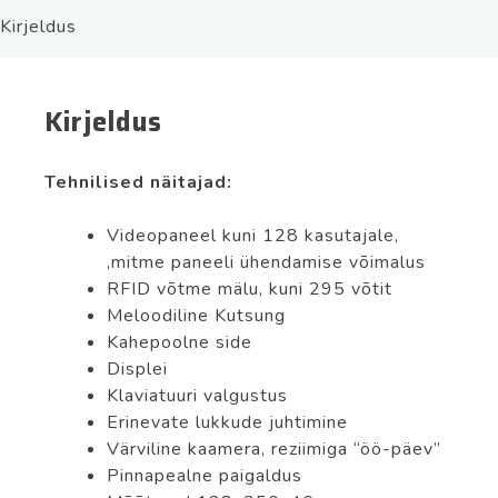
sisse
Kirjeldus
ehitatud
kaamera-
ja
Kirjeldus
proxysüsteemiga.
kogus
Tehnilised näitajad:
Videopaneel kuni 128 kasutajale,
,mitme paneeli ühendamise võimalus
RFID võtme mälu, kuni 295 võtit
Meloodiline Kutsung
Kahepoolne side
Displei
Klaviatuuri valgustus
Erinevate lukkude juhtimine
Värviline kaamera, reziimiga “öö-päev”
Pinnapealne paigaldus