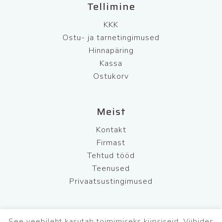
Tellimine
KKK
Ostu- ja tarnetingimused
Hinnapäring
Kassa
Ostukorv
Meist
Kontakt
Firmast
Tehtud tööd
Teenused
Privaatsustingimused
See veebileht kasutab toimimiseks küpsiseid. Viibides