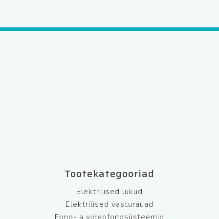
Tootekategooriad
Elektrilised lukud
Elektrilised vasturauad
Fono-ja videofonosüsteemid