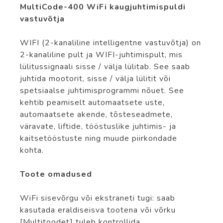
MultiCode-400 WiFi kaugjuhtimispuldi
vastuvõtja
WIFI (2-kanaliline intelligentne vastuvõtja) on
2-kanaliline pult ja WIFI-juhtimispult, mis
lülitussignaali sisse / välja lülitab. See saab
juhtida mootorit, sisse / välja lülitit või
spetsiaalse juhtimisprogrammi nõuet. See
kehtib peamiselt automaatsete uste,
automaatsete akende, tõsteseadmete,
väravate, liftide, tööstuslike juhtimis- ja
kaitsetööstuste ning muude piirkondade
kohta.
Toote omadused
WiFi sisevõrgu või ekstraneti tugi: saab
kasutada eraldiseisva tootena või võrku
[Multitoodet] tuleb kontrollida.