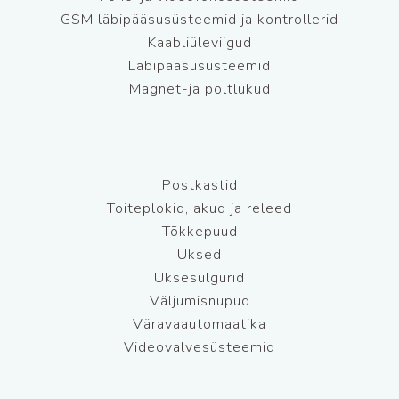
GSM läbipääsusüsteemid ja kontrollerid
Kaabliüleviigud
Läbipääsusüsteemid
Magnet-ja poltlukud
Postkastid
Toiteplokid, akud ja releed
Tõkkepuud
Uksed
Uksesulgurid
Väljumisnupud
Väravaautomaatika
Videovalvesüsteemid