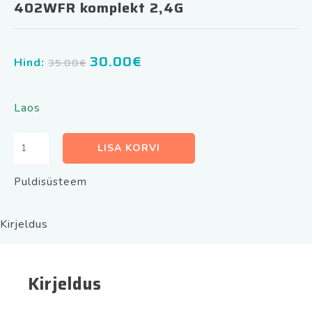
402WFR komplekt 2,4G
30.00
€
Algne
Praegune
Hind:
35.00
€
hind
hind
oli:
on:
Laos
35.00€.
30.00€.
Vastuvõtja
LISA KORVI
2
kanaliga
Puldisüsteem
MultiCode-
402WFR
komplekt
Kirjeldus
2,4G
kogus
Kirjeldus