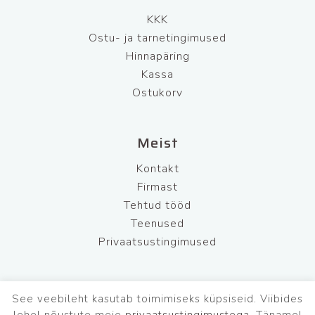
KKK
Ostu- ja tarnetingimused
Hinnapäring
Kassa
Ostukorv
Meist
Kontakt
Firmast
Tehtud tööd
Teenused
Privaatsustingimused
See veebileht kasutab toimimiseks küpsiseid. Viibides
BFL Security OÜ
Tel: +372 681 7220