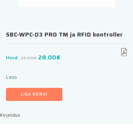
SBC-WPC-03 PRO TM ja RFID kontroller
28.00
€
Algne
Praegune
Hind:
35.00
€
hind
hind
oli:
on:
Laos
35.00€.
28.00€.
SBC-
LISA KORVI
WPC-
03
PRO
Kirjeldus
TM
ja