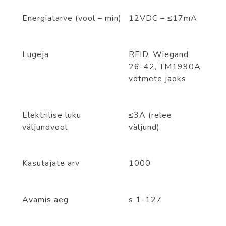
Energiatarve (vool – min)
12VDC – ≤17mA
Lugeja
RFID, Wiegand
26-42, TM1990A
võtmete jaoks
Elektrilise luku
≤3A (relee
väljundvool
väljund)
Kasutajate arv
1000
Avamis aeg
s 1-127