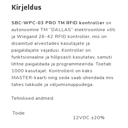
RFID
Kirjeldus
kontroller
kogus
SBC-WPC-03 PRO TM RFID kontroller
on
autonoomne TM “DALLAS” elektrooniline võti
ja Wiegand 26-42 RFID kontroller, mis on
disainitud arvestades kasutajate ja
paigaldajate vajadusi. Kontroller on
funktsionaalne ja hõlpsasti kasutatav, samuti
lihtne paigaldada ja programmeerida. Toetab
1000 kasutajat. Kontrolleril on kaks
MASTER-kaarti ning seda saab ühendada mis
tahes lukkude ja väljumisnuppudega.
Tehnilised andmed:
Toide
12VDC ±20%