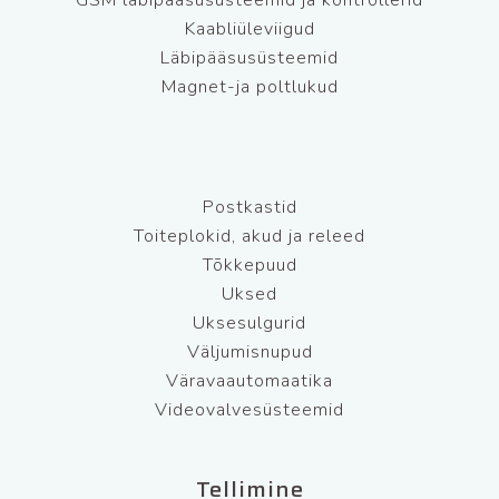
GSM läbipääsusüsteemid ja kontrollerid
Kaabliüleviigud
Läbipääsusüsteemid
Magnet-ja poltlukud
Postkastid
Toiteplokid, akud ja releed
Tõkkepuud
Uksed
Uksesulgurid
Väljumisnupud
Väravaautomaatika
Videovalvesüsteemid
Tellimine