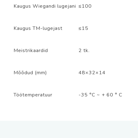
Kaugus Wiegandi lugejani
≤100
Kaugus TM-lugejast
≤15
Meistrikaardid
2 tk.
Mõõdud (mm)
48×32×14
Töötemperatuur
-35
°C ~ +
60
°
C