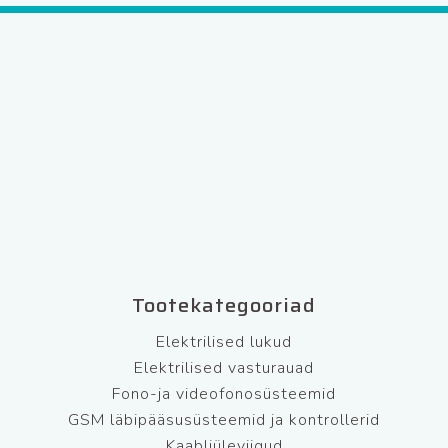
Tootekategooriad
Elektrilised lukud
Elektrilised vasturauad
Fono-ja videofonosüsteemid
GSM läbipääsusüsteemid ja kontrollerid
Kaabliüleviigud