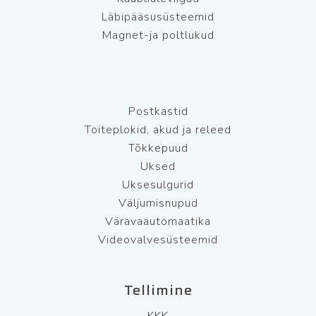
Läbipääsusüsteemid
Magnet-ja poltlukud
Postkastid
Toiteplokid, akud ja releed
Tõkkepuud
Uksed
Uksesulgurid
Väljumisnupud
Väravaautomaatika
Videovalvesüsteemid
Tellimine