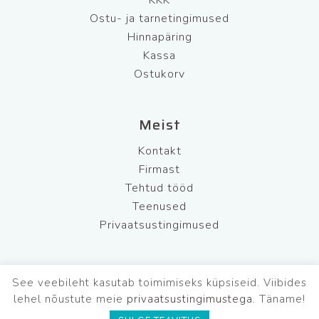
KKK
Ostu- ja tarnetingimused
Hinnapäring
Kassa
Ostukorv
Meist
Kontakt
Firmast
Tehtud tööd
Teenused
Privaatsustingimused
See veebileht kasutab toimimiseks küpsiseid. Viibides
BFL Security OÜ
Tel: +372 681 7220
lehel nõustute meie
privaatsustingimustega.
Täname!
Mob: +372 565 5542
E-R: 9.00-17.00