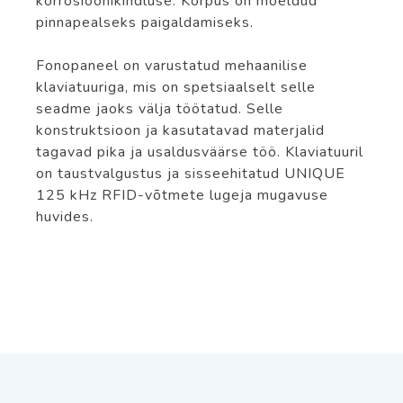
korrosioonikindluse. Korpus on mõeldud
pinnapealseks paigaldamiseks.
Fonopaneel on varustatud mehaanilise
klaviatuuriga, mis on spetsiaalselt selle
seadme jaoks välja töötatud. Selle
konstruktsioon ja kasutatavad materjalid
tagavad pika ja usaldusväärse töö. Klaviatuuril
on taustvalgustus ja sisseehitatud UNIQUE
125 kHz RFID-võtmete lugeja mugavuse
huvides.