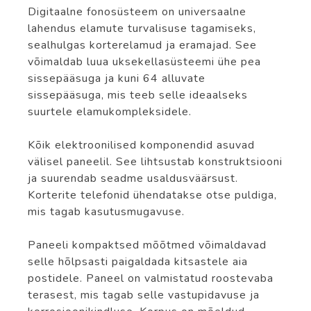
Digitaalne fonosüsteem on universaalne
lahendus elamute turvalisuse tagamiseks,
sealhulgas korterelamud ja eramajad. See
võimaldab luua uksekellasüsteemi ühe pea
sissepääsuga ja kuni 64 alluvate
sissepääsuga, mis teeb selle ideaalseks
suurtele elamukompleksidele.
Kõik elektroonilised komponendid asuvad
välisel paneelil. See lihtsustab konstruktsiooni
ja suurendab seadme usaldusväärsust.
Korterite telefonid ühendatakse otse puldiga,
mis tagab kasutusmugavuse.
Paneeli kompaktsed mõõtmed võimaldavad
selle hõlpsasti paigaldada kitsastele aia
postidele. Paneel on valmistatud roostevaba
terasest, mis tagab selle vastupidavuse ja