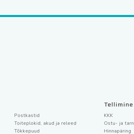
Tellimine
Postkastid
KKK
Toiteplokid, akud ja releed
Ostu- ja tar
Tõkkepuud
Hinnapäring