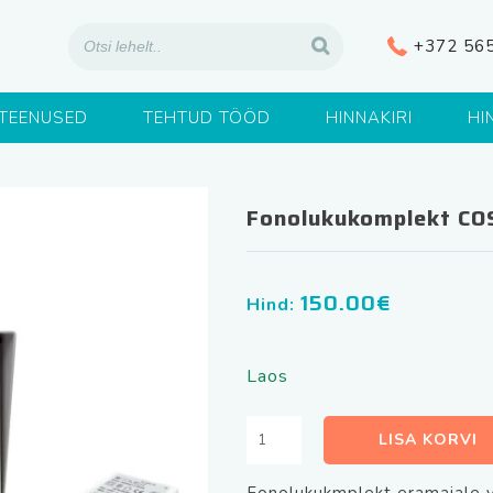
+372 56
TEENUSED
TEHTUD TÖÖD
HINNAKIRI
HI
Fonolukukomplekt CO
150.00
€
Hind:
Laos
Fonolukukomplekt
LISA KORVI
COSMO
R1