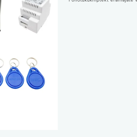
Fonolukukmplekt eramajale v
kogus