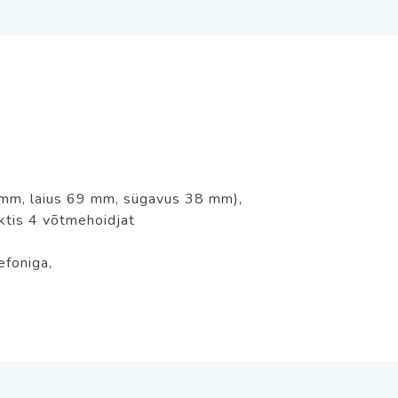
mm, laius 69 mm, sügavus 38 mm),
ktis 4 võtmehoidjat
efoniga,