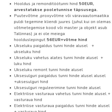
Hooldus ja remonditöötunni hind
50EUR,
arvestatakse pooletunnise täpsusega.
Puutevõtme ,proxyvõtme või väravaautomaatika
puldi tegemine kliendi juures (juhul kui on olemas
võtmetegemise kood või master ja objekt asub
Tallinnas) ja ei ole meiega
hoolduslepingut
56EUR+võtme hind
Ukseluku paigaldus tunni hinde alusel +
ukseluku hind
Ukseluku vahetus alates tunni hinde alusel +
luku hind
Ukseluku remont tunni hinde alusel
Uksesulguri paigaldus tunni hinde alusel alusel
+uksesulguri hind
Uksesulguri reguleerimine tunni hinde alusel
Elektrilise vasturaua vahetus tunni hinde alusel +
vasturaua hind
Elektrilise vasturaua paigaldus tunni hinde alusel
+ vasturaua hind