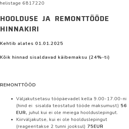
helistage 6817220
HOOLDUSE JA REMONTTÖÖDE
HINNAKIRI
Kehtib alates 01.01.2025
Kõik hinnad sisaldavad käibemaksu (24%-ti)
REMONTTÖÖD
Väljakutsetasu tööpäevadel kella 9.00-17.00-ni
(hind ei sisalda teostatud tööde maksumust)
56
EUR,
juhul kui ei ole meiega hoolduslepingut.
Kiirväljakutse, kui ei ole hoolduslepingut
(reageeritakse 2 tunni jooksul)
75EUR