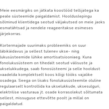
Meie eesmärgiks on jätkata koostööd tellijatega ka
peale süsteemide paigaldamist. Hoolduslepingu
sõlminud klientidega seotud väljakutsed on meie jaoks
esmatähtsad ja nendele reageeritakse esimeses
järjekorras.
Kortermajade suurimaks probleemiks on suur
läbikäidavus ja sellest tulenev ukse- ning
lukusüsteemide lühike amortisatsiooniaeg. Kuna
fonolukusüsteem on tihedalt seotud välisuste ja
ukselukkudega, saab fonosüsteemi ja selle hooldust
vaadelda komplektselt koos kõigi tööks vajalike
osadega. Seega on lisaks fonolukusüsteemile oluline
regulaarselt kontrollida ka ukselukkude, uksesulguri,
elektrilise vasturaua jt. osade korrasolekut sõltumata
sellest, missuguse ettevõtte poolt ja millal on
paigaldatud.