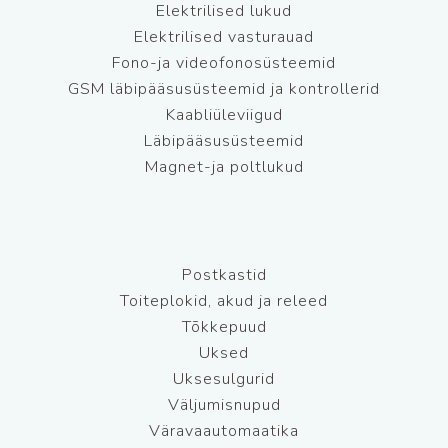
Elektrilised lukud
Elektrilised vasturauad
Fono-ja videofonosüsteemid
GSM läbipääsusüsteemid ja kontrollerid
Kaabliüleviigud
Läbipääsusüsteemid
Magnet-ja poltlukud
Postkastid
Toiteplokid, akud ja releed
Tõkkepuud
Uksed
Uksesulgurid
Väljumisnupud
Väravaautomaatika