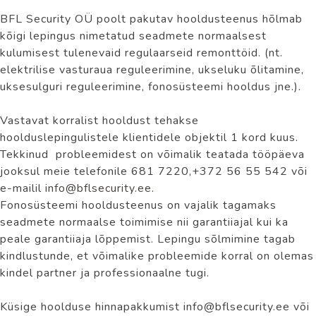
BFL Security OÜ poolt pakutav hooldusteenus hõlmab
kõigi lepingus nimetatud seadmete normaalsest
kulumisest tulenevaid regulaarseid remonttöid. (nt.
elektrilise vasturaua reguleerimine, ukseluku õlitamine,
uksesulguri reguleerimine, fonosüsteemi hooldus jne.).
Vastavat korralist hooldust tehakse
hoolduslepingulistele klientidele objektil 1 kord kuus.
Tekkinud probleemidest on võimalik teatada tööpäeva
jooksul meie telefonile 681 7220,+372 56 55 542 või
e-mailil
info@bflsecurity.ee
.
Fonosüsteemi hooldusteenus on vajalik tagamaks
seadmete normaalse toimimise nii garantiiajal kui ka
peale garantiiaja lõppemist. Lepingu sõlmimine tagab
kindlustunde, et võimalike probleemide korral on olemas
kindel partner ja professionaalne tugi.
Küsige hoolduse hinnapakkumist info@bflsecurity.ee või