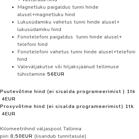
Magnetluku paigaldus tunni hinde
alusel+magnetluku hind
Lukusüdamiku vahetus tunni hinde alusel+
lukusüdamiku hind
Fonotelefoni paigaldus tunni hinde alusel+
telefoni hind
Fonotelefoni vahetus tunni hinde alusel+telefoni
hind
Valeväljakutse või hiljaksjäänud tellimuse
tühistamine
56EUR
Puutevõtme hind (ei sisalda programeerimist ) 1tk
4EUR
Proxyvõtme hind (ei sisalda programeerimist) 1tk
4EUR
Kilomeetrihind väljaspool Tallinna
piiri
0,50EUR
(lisandub tunnitasule)