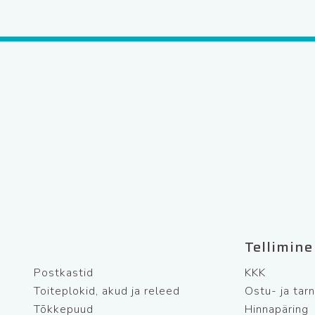
Tellimine
Postkastid
KKK
Toiteplokid, akud ja releed
Ostu- ja tar
Tõkkepuud
Hinnapäring