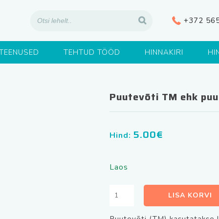
+372 56
TEENUSED
TEHTUD TÖÖD
HINNAKIRI
HI
Puutevõti TM ehk puu
5.00
€
Hind:
Laos
Puutevõti
LISA KORVI
TM
ehk