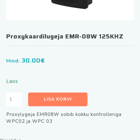
Proxykaardilugeja EMR-08W 125KHZ
30.00
€
Hind:
Laos
Proxykaardilugeja
LISA KORVI
EMR-
08W
Proxylygeja EMR08W sobib kokku kontrolleriga
125KHZ
WPC02 ja WPC 03
kogus