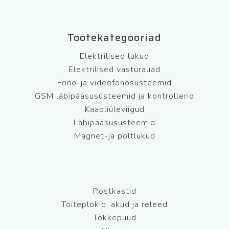
Tootekategooriad
Elektrilised lukud
Elektrilised vasturauad
Fono-ja videofonosüsteemid
GSM läbipääsusüsteemid ja kontrollerid
Kaabliüleviigud
Läbipääsusüsteemid
Magnet-ja poltlukud
Postkastid
Toiteplokid, akud ja releed
Tõkkepuud