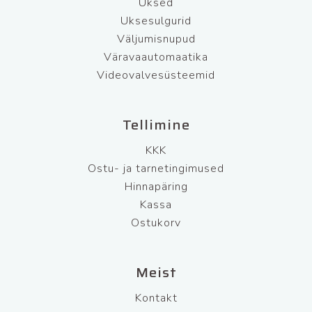
Uksed
Uksesulgurid
Väljumisnupud
Väravaautomaatika
Videovalvesüsteemid
Tellimine
KKK
Ostu- ja tarnetingimused
Hinnapäring
Kassa
Ostukorv
Meist
Kontakt