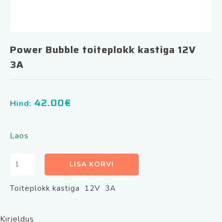
Power Bubble toiteplokk kastiga 12V
3A
42.00
€
Hind:
Laos
Power
LISA KORVI
Bubble
toiteplokk
Toiteplokk kastiga 12V 3A
kastiga
12V
3A
Kirjeldus