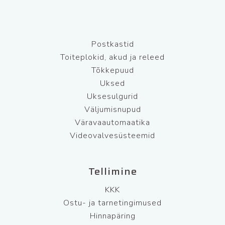
Postkastid
Toiteplokid, akud ja releed
Tõkkepuud
Uksed
Uksesulgurid
Väljumisnupud
Väravaautomaatika
Videovalvesüsteemid
Tellimine
KKK
Ostu- ja tarnetingimused
Hinnapäring