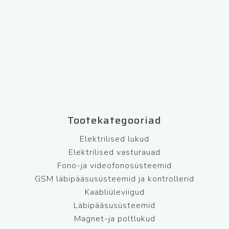
Tootekategooriad
Elektrilised lukud
Elektrilised vasturauad
Fono-ja videofonosüsteemid
GSM läbipääsusüsteemid ja kontrollerid
Kaabliüleviigud
Läbipääsusüsteemid
Magnet-ja poltlukud