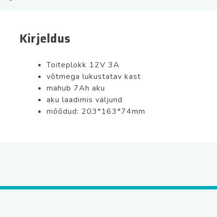
kogus
Kirjeldus
Toiteplokk 12V 3A
võtmega lukustatav kast
mahub 7Ah aku
aku laadimis väljund
mõõdud: 203*163*74mm