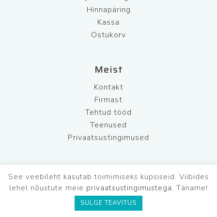
Hinnapäring
Kassa
Ostukorv
Meist
Kontakt
Firmast
Tehtud tööd
Teenused
Privaatsustingimused
See veebileht kasutab toimimiseks küpsiseid. Viibides
BFL Security OÜ
Tel: +372 681 7220
lehel nõustute meie
privaatsustingimustega.
Täname!
Mob: +372 565 5542
E-R: 9.00-17.00
SULGE TEAVITUS
L,P: suletud
E-post: info@bflsecurity.ee