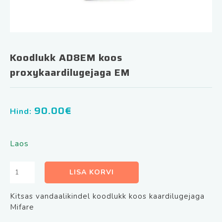
Koodlukk AD8EM koos
proxykaardilugejaga EM
90.00
€
Hind:
Laos
Koodlukk
LISA KORVI
AD8EM
koos
Kitsas vandaalikindel koodlukk koos kaardilugejaga
proxykaardilugejaga
Mifare
EM