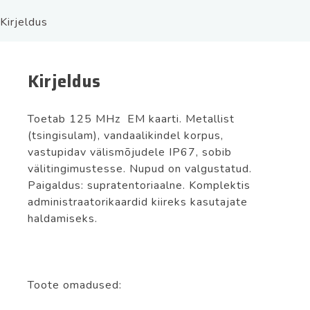
kogus
Kirjeldus
Kirjeldus
Toetab 125 MHz EM kaarti. Metallist
(tsingisulam), vandaalikindel korpus,
vastupidav välismõjudele IP67, sobib
välitingimustesse. Nupud on valgustatud.
Paigaldus: supratentoriaalne. Komplektis
administraatorikaardid kiireks kasutajate
haldamiseks.
Toote omadused: