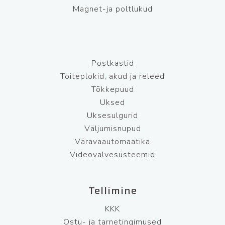
Magnet-ja poltlukud
Postkastid
Toiteplokid, akud ja releed
Tõkkepuud
Uksed
Uksesulgurid
Väljumisnupud
Väravaautomaatika
Videovalvesüsteemid
Tellimine
KKK
Ostu- ja tarnetingimused