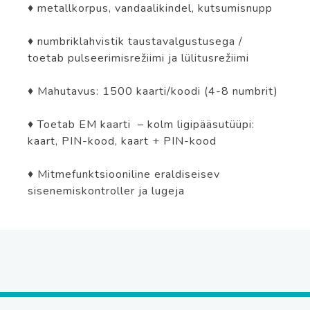
♦ metallkorpus, vandaalikindel, kutsumisnupp
♦ numbriklahvistik taustavalgustusega /
toetab pulseerimisrežiimi ja lülitusrežiimi
♦ Mahutavus: 1500 kaarti/koodi (4-8 numbrit)
♦ Toetab EM kaarti – kolm ligipääsutüüpi:
kaart, PIN-kood, kaart + PIN-kood
♦ Mitmefunktsiooniline eraldiseisev
sisenemiskontroller ja lugeja