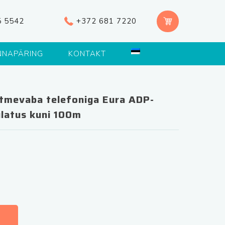
5 5542
+372 681 7220
NNAPÄRING
KONTAKT
tmevaba telefoniga Eura ADP-
atus kuni 100m