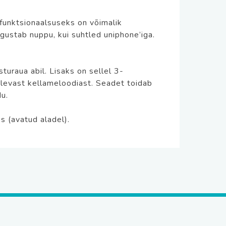
funktsionaalsuseks on võimalik
gustab nuppu, kui suhtled uniphone’iga.
uraua abil. Lisaks on sellel 3-
olevast kellameloodiast. Seadet toidab
u.
 (avatud aladel).