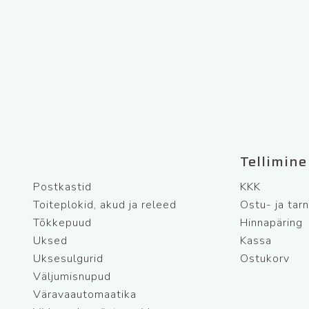
Tellimine
Postkastid
KKK
Toiteplokid, akud ja releed
Ostu- ja tar
Tõkkepuud
Hinnapäring
Uksed
Kassa
Uksesulgurid
Ostukorv
Väljumisnupud
Väravaautomaatika