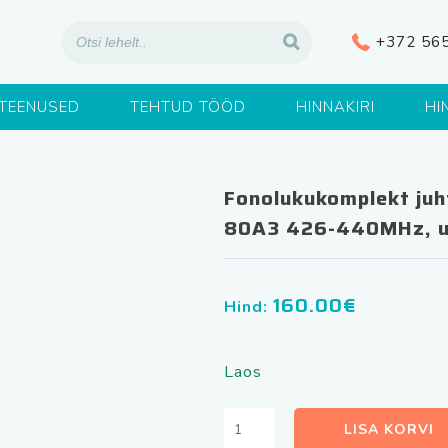
+372 56
TEENUSED
TEHTUD TÖÖD
HINNAKIRI
HI
Fonolukukomplekt juh
80A3 426-440MHz, ul
160.00
€
Hind:
Laos
Fonolukukomplekt
LISA KORVI
juhtmevaba