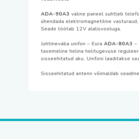
ADA-90A3
väline paneel suhtleb tele
ühendada elektromagnetiline vasturaud, 
Seade töötab 12V alalisvooluga.
Juhtmevaba unifon – Eura
ADA-80A3
– 
tasemeline helina helitugevuse reguleer
sisseehitatud aku. Unifoni laaditakse 
Sisseehitatud antenn võimaldab seadmel