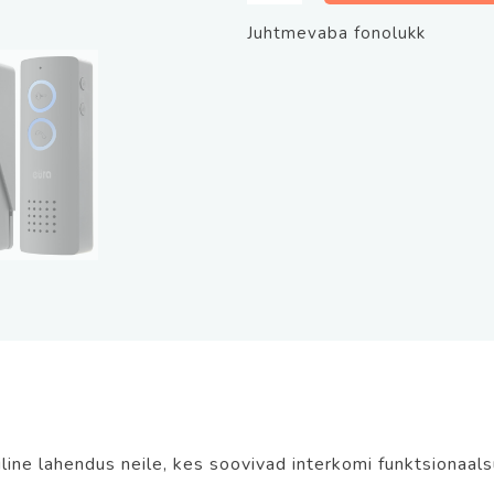
telefoniga
Juhtmevaba fonolukk
Eura
ADP-
80A3
426-
440MHz,
ulatus
kuni
100m
kogus
iline lahendus neile, kes soovivad interkomi funktsionaal