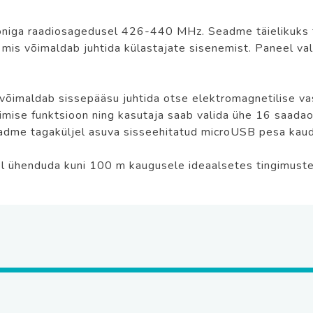
foniga raadiosagedusel 426-440 MHz. Seadme täielikuks 
mis võimaldab juhtida külastajate sisenemist. Paneel val
võimaldab sissepääsu juhtida otse elektromagnetilise vast
imise funktsioon ning kasutaja saab valida ühe 16 saada
seadme tagaküljel asuva sisseehitatud microUSB pesa kaud
 ühenduda kuni 100 m kaugusele ideaalsetes tingimustes