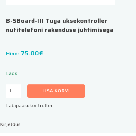
B-SBoard-III Tuya uksekontroller
nutitelefoni rakenduse juhtimisega
75.00
€
Hind:
Laos
B-
LISA KORVI
SBoard-
III
Läbipääsukontroller
Tuya
uksekontroller
nutitelefoni
Kirjeldus
rakenduse