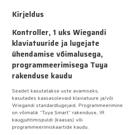
juhtimisega
kogus
Kirjeldus
Kontroller, 1 uks Wiegandi
klaviatuuride ja lugejate
ühendamise võimalusega,
programmeerimisega Tuya
rakenduse kaudu
Seadet kasutatakse uste avamiseks,
kasutades kaasasolevaid klaviatuure ja/või
Wiegandi standardlugejaid. Programmeerimine
on võimalik “Tuya Smart” rakenduse, IR
kaugjuhtimispuldi (kaasas) või
programmeerimiskaartide kaudu.