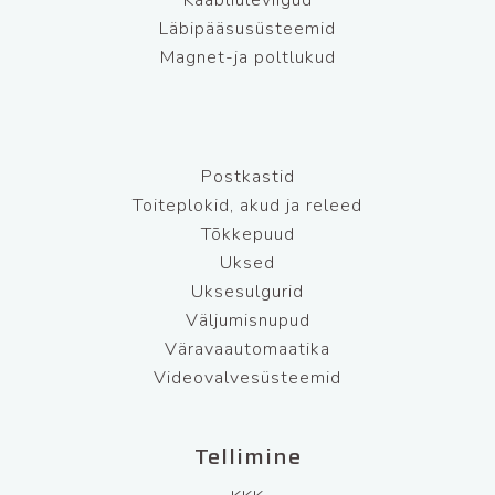
Kaabliüleviigud
Läbipääsusüsteemid
Magnet-ja poltlukud
Postkastid
Toiteplokid, akud ja releed
Tõkkepuud
Uksed
Uksesulgurid
Väljumisnupud
Väravaautomaatika
Videovalvesüsteemid
Tellimine