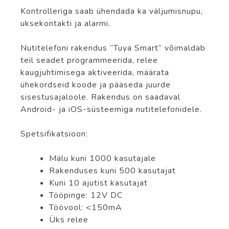
Kontrolleriga saab ühendada ka väljumisnupu,
uksekontakti ja alarmi.
Nutitelefoni rakendus “Tuya Smart” võimaldab
teil seadet programmeerida, relee
kaugjuhtimisega aktiveerida, määrata
ühekordseid koode ja pääseda juurde
sisestusajaloole. Rakendus on saadaval
Android- ja iOS-süsteemiga nutitelefonidele.
Spetsifikatsioon:
Mälu kuni 1000 kasutajale
Rakenduses kuni 500 kasutajat
Kuni 10 ajutist kasutajat
Tööpinge: 12V DC
Töövool: <150mA
Üks relee