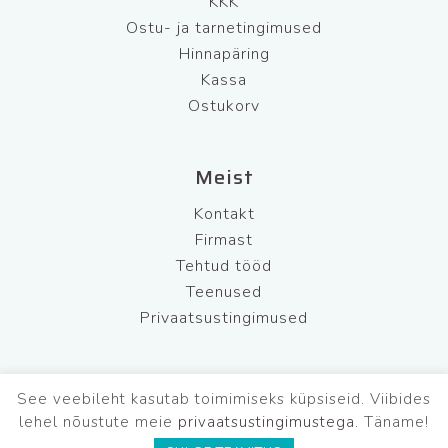
KKK
Ostu- ja tarnetingimused
Hinnapäring
Kassa
Ostukorv
Meist
Kontakt
Firmast
Tehtud tööd
Teenused
Privaatsustingimused
See veebileht kasutab toimimiseks küpsiseid. Viibides
BFL Security OÜ
Tel: +372 681 7220
lehel nõustute meie
privaatsustingimustega.
Täname!
Mob: +372 565 5542
E-R: 9.00-17.00