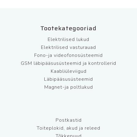
Tootekategooriad
Elektrilised lukud
Elektrilised vasturauad
Fono-ja videofonosüsteemid
GSM läbipääsusüsteemid ja kontrollerid
Kaabliüleviigud
Läbipääsusüsteemid
Magnet-ja poltlukud
Postkastid
Toiteplokid, akud ja releed
Tõkkepuud