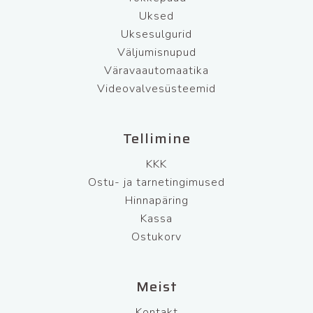
Uksed
Uksesulgurid
Väljumisnupud
Väravaautomaatika
Videovalvesüsteemid
Tellimine
KKK
Ostu- ja tarnetingimused
Hinnapäring
Kassa
Ostukorv
Meist
Kontakt