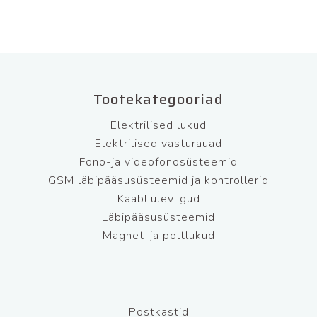
Tootekategooriad
Elektrilised lukud
Elektrilised vasturauad
Fono-ja videofonosüsteemid
GSM läbipääsusüsteemid ja kontrollerid
Kaabliüleviigud
Läbipääsusüsteemid
Magnet-ja poltlukud
Postkastid