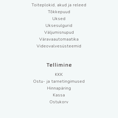
Toiteplokid, akud ja releed
Tõkkepuud
Uksed
Uksesulgurid
Väljumisnupud
Väravaautomaatika
Videovalvesüsteemid
Tellimine
KKK
Ostu- ja tarnetingimused
Hinnapäring
Kassa
Ostukorv