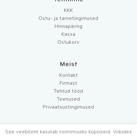
KKK
Ostu- ja tarnetingimused
Hinnapäring
Kassa
Ostukorv
Meist
Kontakt
Firmast
Tehtud tööd
Teenused
Privaatsustingimused
See veebileht kasutab toimimiseks küpsiseid. Viibides
BFL Security OÜ
Tel: +372 681 7220