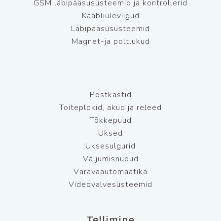
GSM läbipääsusüsteemid ja kontrollerid
Kaabliüleviigud
Läbipääsusüsteemid
Magnet-ja poltlukud
Postkastid
Toiteplokid, akud ja releed
Tõkkepuud
Uksed
Uksesulgurid
Väljumisnupud
Väravaautomaatika
Videovalvesüsteemid
Tellimine